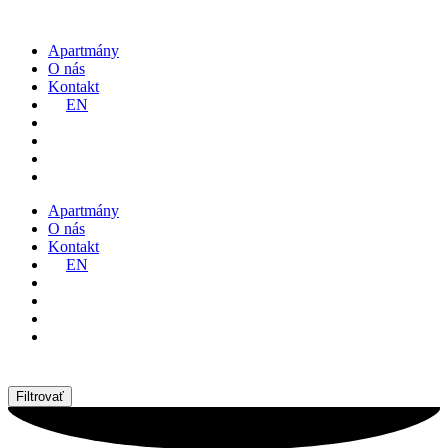
Preskočiť
na
Apartmány
obsah
O nás
Kontakt
EN
Apartmány
O nás
Kontakt
EN
Filtrovať