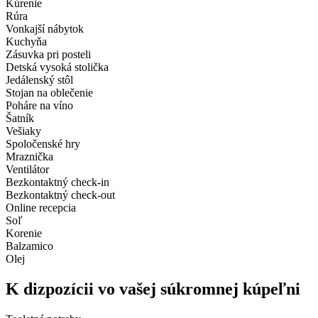
Kúrenie
Rúra
Vonkajší nábytok
Kuchyňa
Zásuvka pri posteli
Detská vysoká stolička
Jedálenský stôl
Stojan na oblečenie
Poháre na víno
Šatník
Vešiaky
Spoločenské hry
Mraznička
Ventilátor
Bezkontaktný check-in
Bezkontaktný check-out
Online recepcia
Soľ
Korenie
Balzamico
Olej
K dizpozícii vo vašej súkromnej kúpeľni