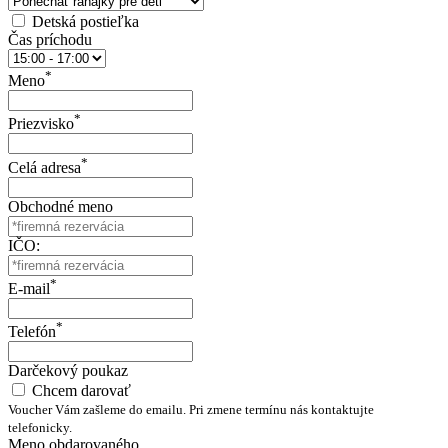
Detská postieľka
Čas príchodu
*
Meno
*
Priezvisko
*
Celá adresa
Obchodné meno
IČO:
*
E-mail
*
Telefón
Darčekový poukaz
Chcem darovať
Voucher Vám zašleme do emailu. Pri zmene termínu nás kontaktujte
telefonicky.
Meno obdarovaného