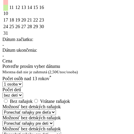
11
12
13
14
15
16
10
17
18
19
20
21
22
23
24
25
26
27
28
29
30
31
Dátum začiatku:
-
Dátum ukončenia:
-
Cena
Potvrďte prosím vyber dátumu
Miestna daň nie je zahrnutá (2,50€/noc/osoba)
*
Počet osôb nad 13 rokov
Počet detí
Bez raňajok
Vrátane raňajok
Možnosť bez detských raňajok
Možnosť bez detských raňajok
Možnosť bez detských raňajok