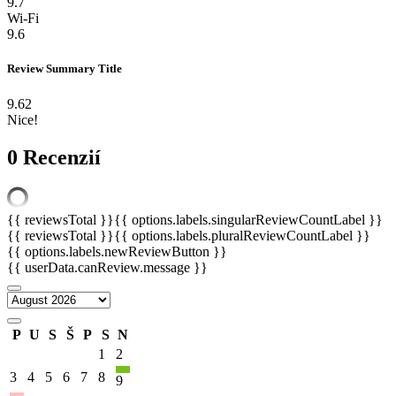
9.7
Wi-Fi
9.6
Review Summary Title
9.62
Nice!
0 Recenzií
{{ reviewsTotal }}
{{ options.labels.singularReviewCountLabel }}
{{ reviewsTotal }}
{{ options.labels.pluralReviewCountLabel }}
{{ options.labels.newReviewButton }}
{{ userData.canReview.message }}
P
U
S
Š
P
S
N
1
2
3
4
5
6
7
8
9