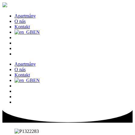
Preskočiť
na
obsah
Apartmány
O nás
Kontakt
EN
Apartmány
O nás
Kontakt
EN