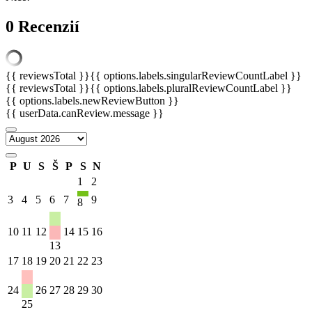
0 Recenzií
{{ reviewsTotal }}
{{ options.labels.singularReviewCountLabel }}
{{ reviewsTotal }}
{{ options.labels.pluralReviewCountLabel }}
{{ options.labels.newReviewButton }}
{{ userData.canReview.message }}
P
U
S
Š
P
S
N
1
2
3
4
5
6
7
9
8
10
11
12
14
15
16
13
17
18
19
20
21
22
23
24
26
27
28
29
30
25