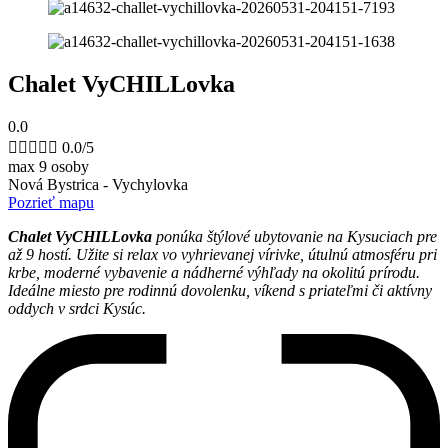
Chalet VyCHILLovka
0.0





0.0/5
max 9 osoby
Nová Bystrica - Vychylovka
Pozrieť mapu
Chalet
VyCHILLovka
ponúka štýlové ubytovanie na Kysuciach pre
až 9 hostí. Užite si relax vo vyhrievanej vírivke, útulnú atmosféru pri
krbe, moderné vybavenie a nádherné výhľady na okolitú prírodu.
Ideálne miesto pre rodinnú dovolenku, víkend s priateľmi či aktívny
oddych v srdci Kysúc.