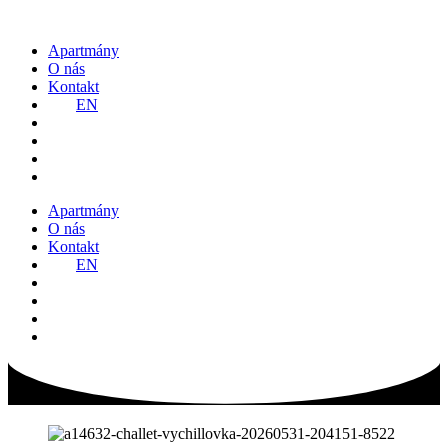
Preskočiť
na
Apartmány
obsah
O nás
Kontakt
EN
Apartmány
O nás
Kontakt
EN