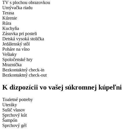
TV s plochou obrazovkou
Umývačka riadu
Terasa
Kúrenie
Rúra
Kuchyňa
Zásuvka pri posteli
Detská vysoká stolička
Jedálenský stôl
Poháre na víno
Vešiaky
Spoločenské hry
Mraznička
Bezkontaktný check-in
Bezkontaktný check-out
K dizpozícii vo vašej súkromnej kúpeľni
Toaletné potreby
Uteráky
Sušič vlasov
Sprchový kút
Šampón
Sprchový gél