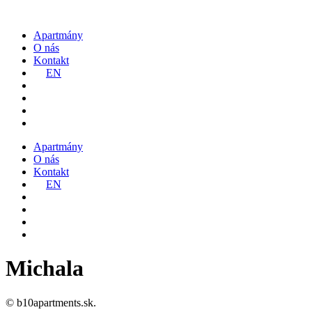
Preskočiť
na
Apartmány
obsah
O nás
Kontakt
EN
Apartmány
O nás
Kontakt
EN
Michala
© b10apartments.sk.